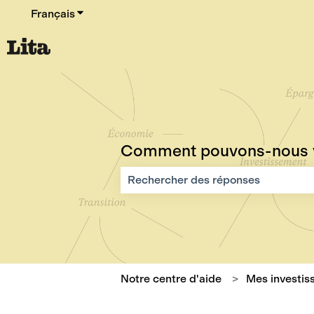
Français
Afficher le sous-menu pour les traductions
Comment pouvons-nous v
Il n'y a aucune suggestion car le cha
Notre centre d'aide
Mes investi