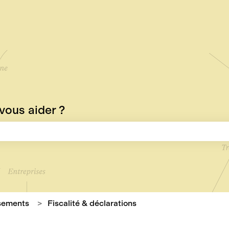
ous aider ?
mp de recherche est vide.
ssements
Fiscalité & déclarations