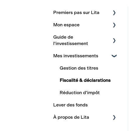
Premiers pas sur Lita
Mon espace
Inscription
Guide de
Processus
Mon compte
l'investissement
d'investissement
Mes documents Lita
Mes investissements
Paiement & transaction
Rendements
Mon wallet Lita
Produits financiers &
Risques
Gestion des titres
Mes investissements
culture financière
Fiscalité
Fiscalité & déclarations
Investir en tant que
PEA / PEA-PME
Réduction d'impôt
personne morale
Lever des fonds
À propos de Lita
Qui sommes-nous ?