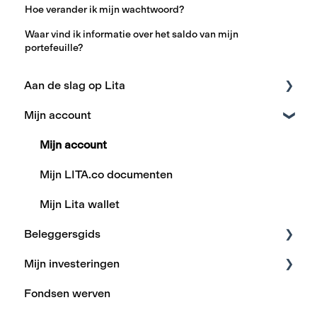
Hoe verander ik mijn wachtwoord?
Waar vind ik informatie over het saldo van mijn
portefeuille?
Aan de slag op Lita
Mijn account
Registratie
Investeringsproces
Mijn account
Betalingen en transacties
Mijn LITA.co documenten
Financiële producten en kennis
Mijn Lita wallet
Beleggersgids
Mijn investeringen
Rendement
Fondsen werven
Risico
Fiscaliteit en aangiftes